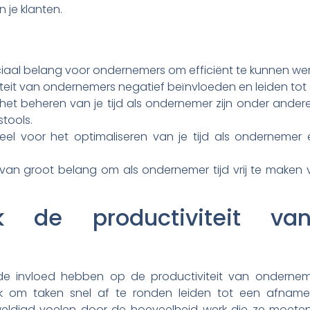
 je klanten.
aal belang voor ondernemers om efficiënt te kunnen werk
iteit van ondernemers negatief beïnvloeden en leiden tot 
het beheren van je tijd als ondernemer zijn onder andere
tools.
entieel voor het optimaliseren van je tijd als onderneme
van groot belang om als ondernemer tijd vrij te maken v
ek de productiviteit va
de invloed hebben op de productiviteit van onderneme
k om taken snel af te ronden leiden tot een afname 
ldigd voelen door de hoeveelheid werk die ze moeten v