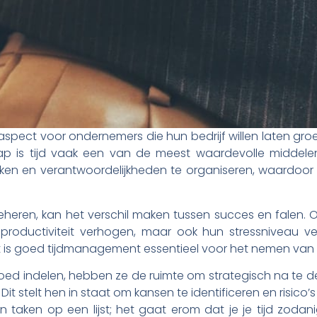
spect voor ondernemers die hun bedrijf willen laten gro
 is tijd vaak een van de meest waardevolle middelen.
en en verantwoordelijkheden te organiseren, waardoor 
eren, kan het verschil maken tussen succes en falen. O
 productiviteit verhogen, maar ook hun stressniveau ve
t is goed tijdmanagement essentieel voor het nemen van
ed indelen, hebben ze de ruimte om strategisch na te de
Dit stelt hen in staat om kansen te identificeren en risico’s 
 taken op een lijst; het gaat erom dat je je tijd zodan