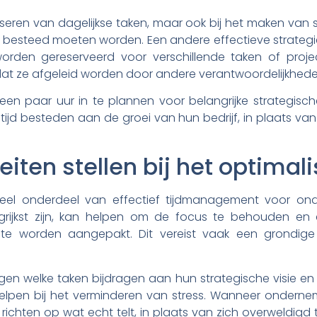
aniseren van dagelijkse taken, maar ook bij het maken va
esteed moeten worden. Een andere effectieve strategie 
n worden gereserveerd voor verschillende taken of proj
dat ze afgeleid worden door andere verantwoordelijkhede
een paar uur in te plannen voor belangrijke strategis
ijd besteden aan de groei van hun bedrijf, in plaats van
teiten stellen bij het optimali
sentieel onderdeel van effectief tijdmanagement voor 
grijkst zijn, kan helpen om de focus te behouden en
erste worden aangepakt. Dit vereist vaak een grondige
 welke taken bijdragen aan hun strategische visie en we
 helpen bij het verminderen van stress. Wanneer ondern
 richten op wat echt telt, in plaats van zich overweldigd 