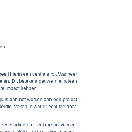
ten
peelt hierin een centrale rol. Wanneer
len. Dit betekent dat we niet alleen
ste impact hebben.
jk is dan het werken aan een project
rgie steken in wat er echt toe doet.
envoudigere of leukere activiteiten.
itdagende taken aan te pakken wanneer