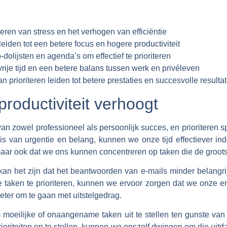
deren van stress en het verhogen van efficiëntie
 leiden tot een betere focus en hogere productiviteit
dolijsten en agenda’s om effectief te prioriteren
 vrije tijd en een betere balans tussen werk en privéleven
 prioriteren leiden tot betere prestaties en succesvolle resulta
productiviteit verhoogt
 van zowel professioneel als persoonlijk succes, en prioriteren s
 van urgentie en belang, kunnen we onze tijd effectiever inde
 maar ook dat we ons kunnen concentreren op taken die de groot
an het zijn dat het beantwoorden van e-mails minder belangri
 taken te prioriteren, kunnen we ervoor zorgen dat we onze ene
eter om te gaan met uitstelgedrag.
eilijke of onaangename taken uit te stellen ten gunste van e
 prioriteiten op te stellen, kunnen we onszelf dwingen om die u