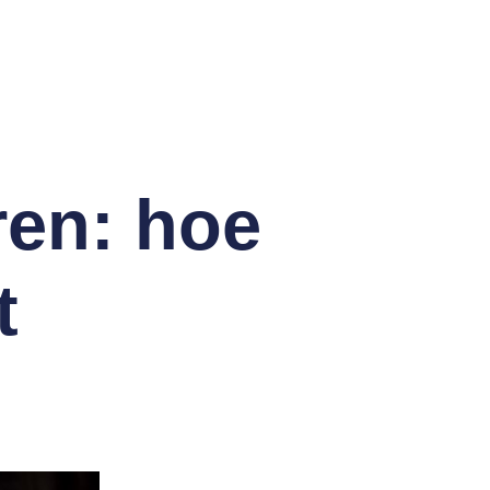
ren: hoe
t