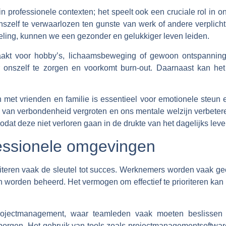
 in professionele contexten; het speelt ook een cruciale rol in o
szelf te verwaarlozen ten gunste van werk of andere verplichti
keling, kunnen we een gezonder en gelukkiger leven leiden.
maakt voor hobby’s, lichaamsbeweging of gewoon ontspanning
r onszelf te zorgen en voorkomt burn-out. Daarnaast kan het 
et vrienden en familie is essentieel voor emotionele steun en
van verbondenheid vergroten en ons mentale welzijn verbeteren
zodat deze niet verloren gaan in de drukte van het dagelijks leve
ofessionele omgevingen
riteren vaak de sleutel tot succes. Werknemers worden vaak g
en worden beheerd. Het vermogen om effectief te prioriteren ka
rojectmanagement, waar teamleden vaak moeten beslissen
orgen. Het gebruik van tools zoals projectmanagementsoftware