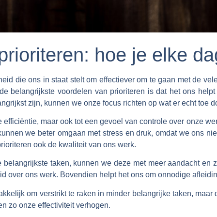
rioriteren: hoe je elke da
gheid die ons in staat stelt om effectiever om te gaan met de ve
 belangrijkste voordelen van prioriteren is dat het ons helpt
grijkst zijn, kunnen we onze focus richten op wat er echt toe d
gde efficiëntie, maar ook tot een gevoel van controle over onz
, kunnen we beter omgaan met stress en druk, omdat we ons ni
rioriteren ook de kwaliteit van ons werk.
elangrijkste taken, kunnen we deze met meer aandacht en zorg
id over ons werk. Bovendien helpt het ons om onnodige afleidi
akkelijk om verstrikt te raken in minder belangrijke taken, maar d
en zo onze effectiviteit verhogen.