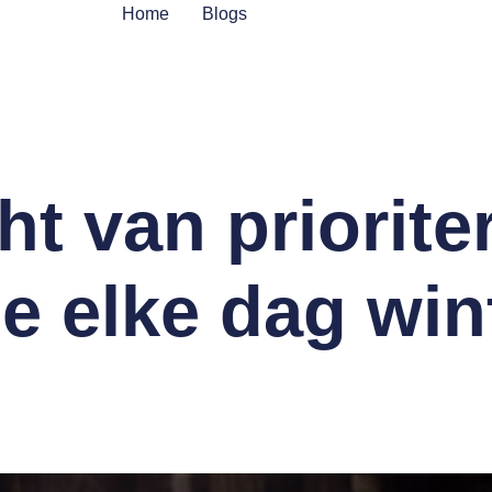
Home
Blogs
ht van priorite
je elke dag win